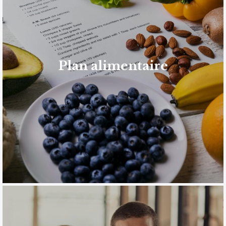
EN SAVOIR PLUS
objectifs.
adoptiez une alimentation équilibrée et conforme à vos
habitudes alimentaires. Notre mission est que vous
Plan alimentaire
pour vous permettre de mettre en place de nouvelles
Nous abordons l’alimentation saine de manière positive
Plan alimentaire